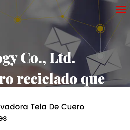
gy Co., Ltd.
ro reciclado que
es sostenibles
novadora Tela De Cuero
oluciona las soluciones textiles sostenibles
es