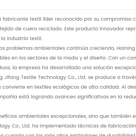
un fabricante textil líder reconocido por su compromiso 
tejido de cuero reciclado. Este producto innovador repr
a industria textil.
s problemas ambientales continúa creciendo, Haining J
ibles en los sectores de la moda y el diseño. Con un c
iduos, la empresa ha desarrollado una solución excepcio
g Jifang Textile Technology Co., Ltd. se produce a tra
s convierte en textiles ecológicos de alta calidad. Al d
compañía está logrando avances significativos en la re
eneficios ambientales excepcionales, sino que también e
nology Co., Ltd. ha implementado técnicas de fabricaci
la cumpla con los más altos estándares de durabilidad,