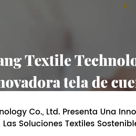
ang Textile Technolo
novadora tela de cue
as soluciones textil
hnology Co., Ltd. Presenta Una In
echnology Co., Ltd. presenta una innovadora tela de cuero reciclado que rev
Las Soluciones Textiles Sostenibl